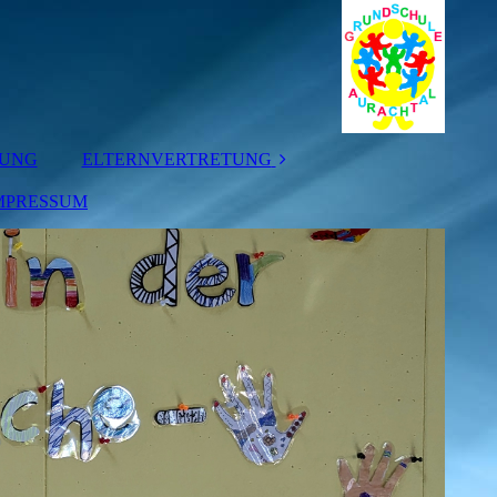
TUNG
ELTERNVERTRETUNG
MPRESSUM
ELTERNBEIRAT
KLASSENELTERN
-SPRECHER