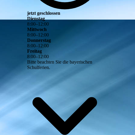
jetzt geschlossen
Dienstag
8
:
00
–
12
:
00
Mittwoch
8
:
00
–
12
:
00
Donnerstag
8
:
00
–
12
:
00
Freitag
8
:
00
–
12
:
00
Bitte beachten Sie die bayerischen
Schulferien.