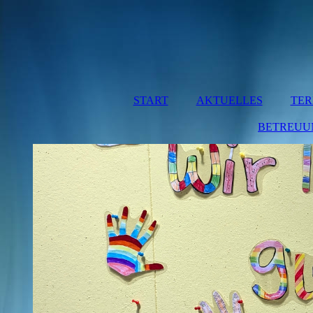
START
AKTUELLES
TER
BETREUU
MITT
BETRE
HO
MÜNCHA
HO
OBERRE
BA