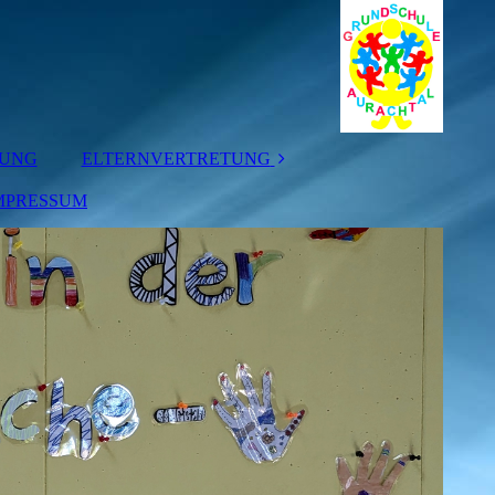
TUNG
ELTERNVERTRETUNG
MPRESSUM
ELTERNBEIRAT
KLASSENELTERN
-SPRECHER