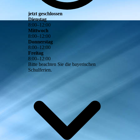
jetzt geschlossen
Dienstag
8
:
00
–
12
:
00
Mittwoch
8
:
00
–
12
:
00
Donnerstag
8
:
00
–
12
:
00
Freitag
8
:
00
–
12
:
00
Bitte beachten Sie die bayerischen
Schulferien.