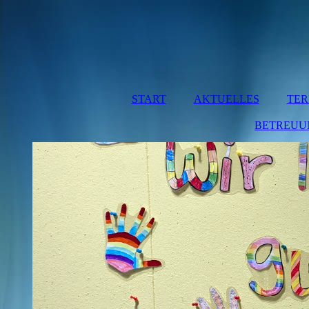
START
AKTUELLES
TER
BETREUU
MITT
BETRE
HO
MÜNCHA
HO
OBERRE
BA