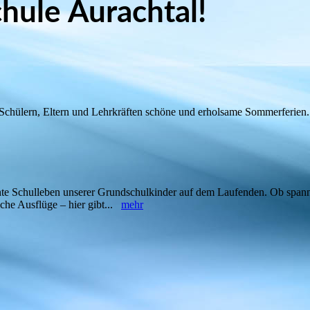
hule Aurachtal!
 Schülern, Eltern und Lehrkräften schöne und erholsame Sommerferie
unte Schulleben unserer Grundschulkinder auf dem Laufenden. Ob span
iche Ausflüge – hier gibt...
mehr