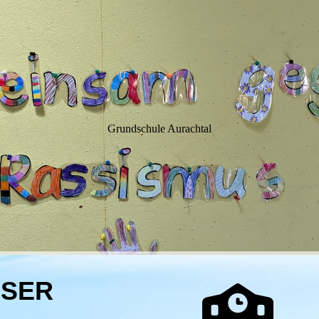
WIM
Grundschule Aurachtal
USER