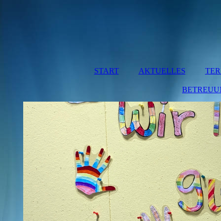
START
AKTUELLES
TER
BETREUU
MITT
BETRE
HO
MÜNCHA
HO
OBERRE
BA