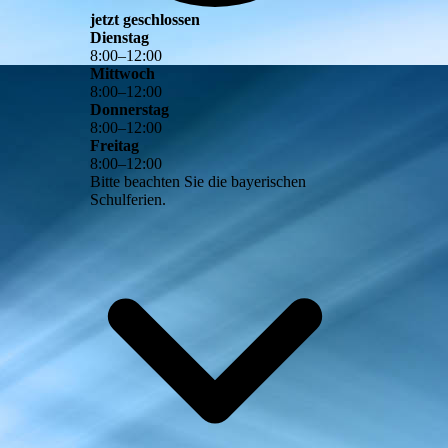
jetzt geschlossen
Dienstag
8
:
00
–
12
:
00
Mittwoch
8
:
00
–
12
:
00
Donnerstag
8
:
00
–
12
:
00
Freitag
8
:
00
–
12
:
00
Bitte beachten Sie die bayerischen
Schulferien.