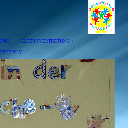
TUNG
ELTERNVERTRETUNG
MPRESSUM
ELTERNBEIRAT
KLASSENELTERN
-SPRECHER