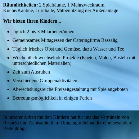
Räumlichkeiten:
2 Spielräume, 1 Mehrzweckraum,
Küche/Kantine, Turnhalle, Mitbenutzung der Außenanlage
Wir bieten Ihren Kindern...
täglich 2 bis 3 Mitarbeiter/innen
Gemeinsames Mittagessen der Cateringfirma Bassalig
Täglich frisches Obst und Gemüse, dazu Wasser und Tee
Wöchentlich wechselnde Projekte (Kneten, Malen, Basteln mit
unterschiedlichen Materialien)
Zeit zum Ausruhen
Verschiedene Gruppenaktivitäten
Abwechslungsreiche Freizeitgestaltung mit Spielangeboten
Betreuungsmöglichkeit in einigen Ferien
In unserer Arbeit mit den Kindern hat für uns das Vermitteln von
Respekt und Achtsamkeit im Umgang miteinander eine besondere
Bedeutung.