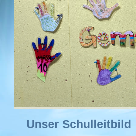
Unser Schulleitbild