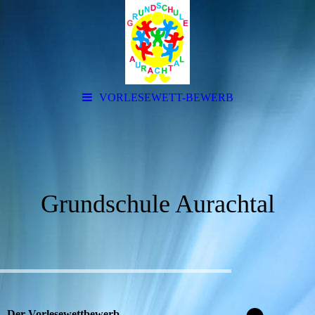
VORLESEWETT-BEWERB
Grundschule Aurachtal
Der Vorlesewettbewerb