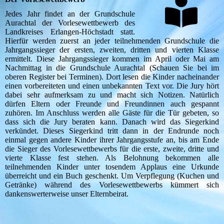
Jedes Jahr findet an der Grundschule
Aurachtal der Vorlesewettbewerb des
Landkreises Erlangen-Höchstadt statt.
Hierfür werden zuerst an jeder teilnehmenden Grundschule die
Jahrgangssieger der ersten, zweiten, dritten und vierten Klasse
ermittelt. Diese Jahrgangssieger kommen im April oder Mai am
Nachmittag in die Grundschule Aurachtal (Schauen Sie bei im
oberen Register bei Terminen). Dort lesen die Kinder nacheinander
einen vorbereiteten und einen unbekannten Text vor. Die Jury hört
dabei sehr aufmerksam zu und macht sich Notizen. Natürlich
dürfen Eltern oder Freunde und Freundinnen auch gespannt
zuhören. Im Anschluss werden alle Gäste für die Tür gebeten, so
dass sich die Jury beraten kann. Danach wird das Siegerkind
verkündet. Dieses Siegerkind tritt dann in der Endrunde noch
einmal gegen andere Kinder ihrer Jahrgangsstufe an, bis am Ende
die Sieger des Vorlesewettbewerbs für die erste, zweite, dritte und
vierte Klasse fest stehen. Als Belohnung bekommen alle
teilnehmenden Kinder unter tosendem Applaus eine Urkunde
überreicht und ein Buch geschenkt. Um Verpflegung (Kuchen und
Getränke) während des Vorlesewettbewerbs kümmert sich
dankenswerterweise unser Elternbeirat.